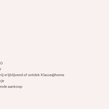
eelheid
hoog hoeveelheid
50
r
ij vrijblijvend of ontdek Klasse@home
kje
lgende aankoop