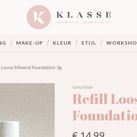
Klasse
NG
MAKE-UP
KLEUR
STIJL
WORKSHO
l Loose Mineral Foundation 3g
i.am.klean
Refill Loo
Foundatio
€ 14,99