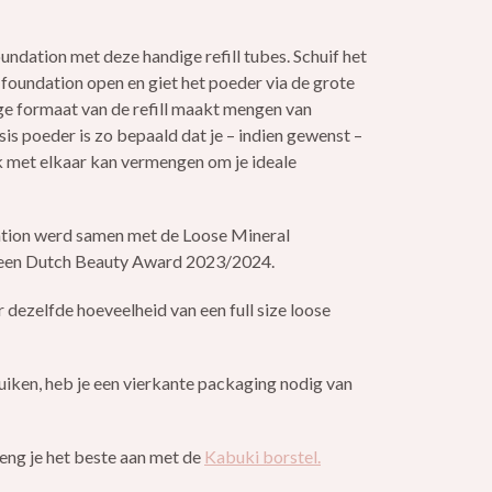
oundation met deze handige refill tubes. Schuif het
 foundation open en giet het poeder via de grote
ige formaat van de refill maakt mengen van
is poeder is zo bepaald dat je – indien gewenst –
k met elkaar kan vermengen om je ideale
ation werd samen met de Loose Mineral
 een Dutch Beauty Award 2023/2024.
r dezelfde hoeveelheid van een full size loose
uiken, heb je een vierkante packaging nodig van
eng je het beste aan met de
Kabuki borstel.