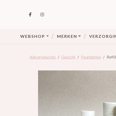
VOLG ONS OP FACEBOOK
VOLG ONS OP INSTAGRAM
WEBSHOP
MERKEN
VERZORGI
Alle producten
Gezicht
Foundation
Refil