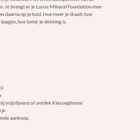
an. Je brengt er je Loose Mineral Foundation mee
en daarna op je huid. Hoe meer je draait, hoe
laagjes, hoe beter je dekking is.
eelheid
hoog hoeveelheid
50
r
ij vrijblijvend of ontdek Klasse@home
kje
lgende aankoop