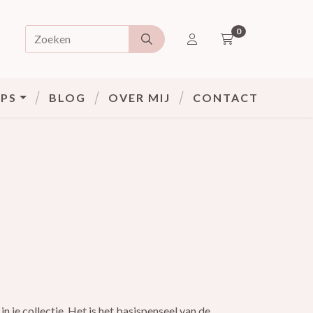
0
Doorzoek de webshop
ACCOUNT
PS
BLOG
OVER MIJ
CONTACT
in je collectie. Het is het basispenseel van de