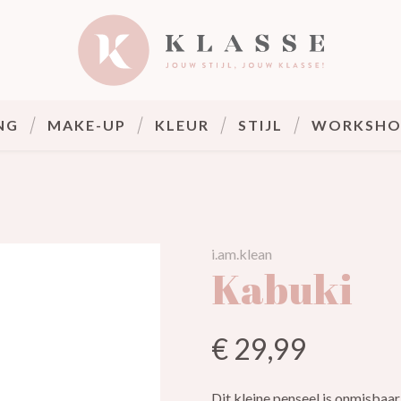
Klasse
NG
MAKE-UP
KLEUR
STIJL
WORKSHO
i.am.klean
Kabuki
€ 29,99
Dit kleine penseel is onmisbaar 