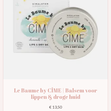
Le Baume by CÎME | Balsem voor
lippen & droge huid
€ 13,50