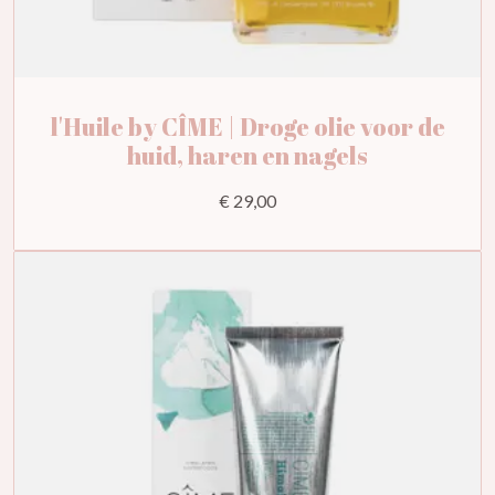
l'Huile by CÎME | Droge olie voor de
huid, haren en nagels
€ 29,00