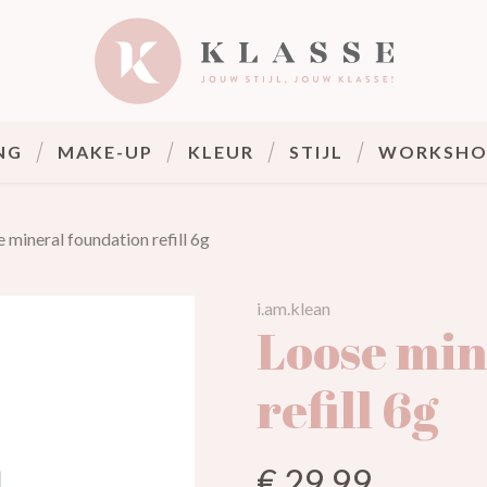
Klasse
NG
MAKE-UP
KLEUR
STIJL
WORKSHO
 mineral foundation refill 6g
i.am.klean
Loose min
refill 6g
€ 29,99