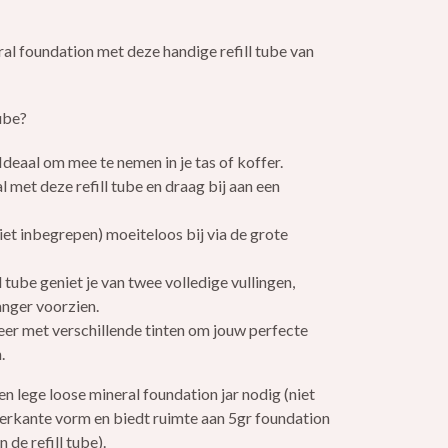
ral foundation met deze handige refill tube van
ube?
deaal om mee te nemen in je tas of koffer.
met deze refill tube en draag bij aan een
(niet inbegrepen) moeiteloos bij via de grote
 tube geniet je van twee volledige vullingen,
anger voorzien.
r met verschillende tinten om jouw perfecte
.
een lege loose mineral foundation jar nodig (niet
vierkante vorm en biedt ruimte aan 5gr foundation
 de refill tube).