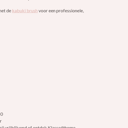
met de
kabuki brush
voor een professionele,
eelheid
hoog hoeveelheid
50
r
ij vrijblijvend of ontdek Klasse@home