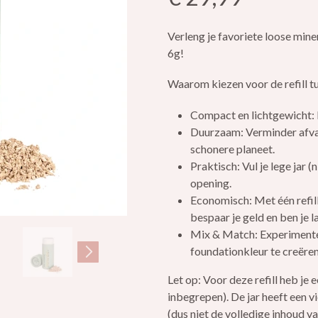
Verleng je favoriete loose mine
6g!
Waarom kiezen voor de refill t
Compact en lichtgewicht: I
Duurzaam: Verminder afval 
schonere planeet.
Praktisch: Vul je lege jar 
opening.
Economisch: Met één refill
bespaar je geld en ben je l
Mix & Match: Experimentee
foundationkleur te creëren
Let op: Voor deze refill heb je 
inbegrepen). De jar heeft een 
(dus niet de volledige inhoud van