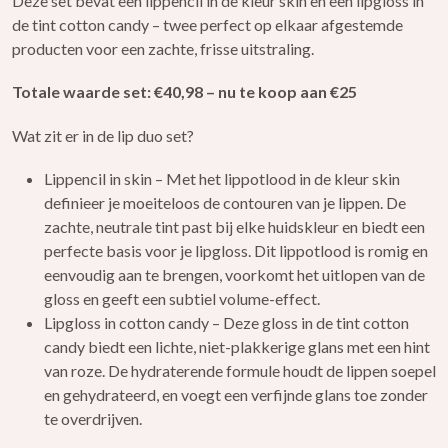
Deze set bevat een lippencil in de kleur skin en een lipgloss in
de tint cotton candy – twee perfect op elkaar afgestemde
producten voor een zachte, frisse uitstraling.
Totale waarde set: €40,98 – nu te koop aan €25
Wat zit er in de lip duo set?
Lippencil in skin – Met het lippotlood in de kleur skin
definieer je moeiteloos de contouren van je lippen. De
zachte, neutrale tint past bij elke huidskleur en biedt een
perfecte basis voor je lipgloss. Dit lippotlood is romig en
eenvoudig aan te brengen, voorkomt het uitlopen van de
gloss en geeft een subtiel volume-effect.
Lipgloss in cotton candy – Deze gloss in de tint cotton
candy biedt een lichte, niet-plakkerige glans met een hint
van roze. De hydraterende formule houdt de lippen soepel
en gehydrateerd, en voegt een verfijnde glans toe zonder
te overdrijven.