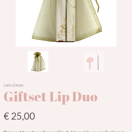
i.am.klean
Giftset Lip Duo
€ 25,00