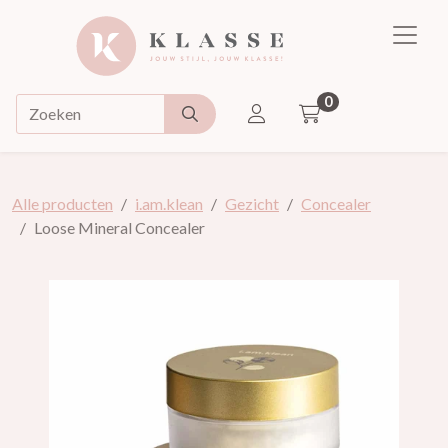
Klasse
0
ACCOUNT
Doorzoek de webshop
Alle producten
i.am.klean
Gezicht
Concealer
Loose Mineral Concealer